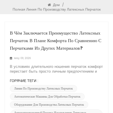
Дом
/
Полная Линия По Производству Латексных Перчаток
В Чём Заключается Преимущество Латексных
Перчаток В Плане Комфорта По Сравнению С
Перчатками Из Других Материалов?
May 09, 2026
В условиях длительного ношения перчаток комфорт
перестает быть просто личным предпочтением и
становится критически важным фактором,
влияющим на ловкость движений, утомляемость и
ГОРЯЧИЕ ТЕГИ :
удобство использования. Среди множества
Линии По Производству Латексных Перчаток
доступных материалов натуральный латекс
неизменно выделяется своим непревзойденны...
Автоматические Машины Для Обработки Перчаток
Оборудование Для Производства Латексных Перчаток
Автоматизированный Процесс Изготовления Латексных