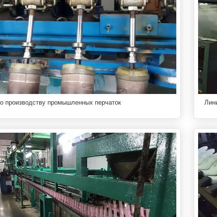
по производству промышленных перчаток
Лин