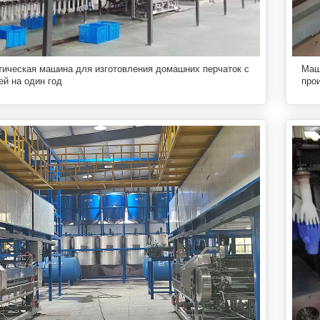
ическая машина для изготовления домашних перчаток с
Маш
ей на один год
про