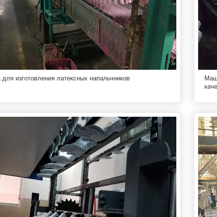
для изготовления латексных напальчников
Маш
кач