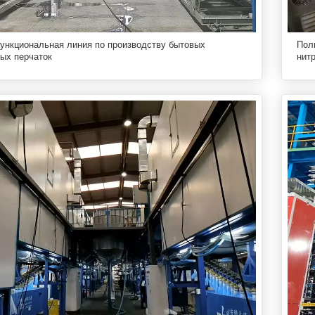
ункциональная линия по производству бытовых
Пол
ых перчаток
нит