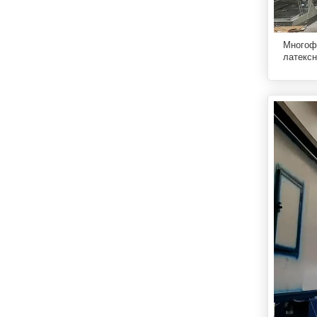
Многоф
латексн