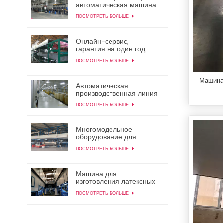
автоматическая машина
для производства
ПОСМОТРЕТЬ БОЛЬШЕ
красочных латексных
шаров
Онлайн-сервис,
гарантия на один год,
машина для
ПОСМОТРЕТЬ БОЛЬШЕ
изготовления латексных
игрушечных воздушных
шаров
Машина 
Автоматическая
производственная линия
для производства
ПОСМОТРЕТЬ БОЛЬШЕ
латексных
презервативов
Многомодельное
оборудование для
производства латексных
ПОСМОТРЕТЬ БОЛЬШЕ
медицинских перчаток.
Машина для
производства
Машина для
одноразовых
изготовления латексных
медицинских перчаток.
нитриловых перчаток из
ПОСМОТРЕТЬ БОЛЬШЕ
Китая