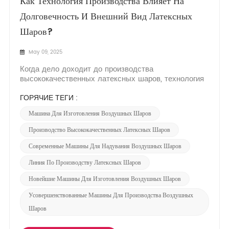
Как Технология Производства Влияет На
Долговечность И Внешний Вид Латексных
Шаров?
May 09, 2025
Когда дело доходит до производства
высококачественных латексных шаров, технология
производства, лежащая в основе процесса, играет
ключевую роль в определении как долговечности,
ГОРЯЧИЕ ТЕГИ :
так и визуальной привлекательности. От точности
Машина Для Изготовления Воздушных Шаров
машин для изготовления шаров до передовых
технологий, используемых в обраб...
Производство Высококачественных Латексных Шаров
Современные Машины Для Надувания Воздушных Шаров
Линия По Производству Латексных Шаров
Новейшие Машины Для Изготовления Воздушных Шаров
Усовершенствованные Машины Для Производства Воздушных
Шаров