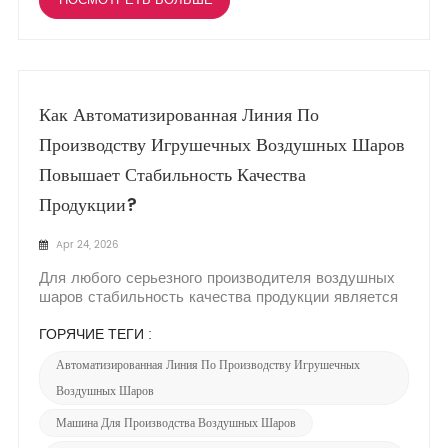
ПОСМОТРЕТЬ БОЛЬШЕ
Как Автоматизированная Линия По
Производству Игрушечных Воздушных Шаров
Повышает Стабильность Качества
Продукции?
Apr 24, 2026
Для любого серьезного производителя воздушных
шаров стабильность качества продукции является
краеугольным камнем репутации бренда.
Несоответствие размеров, слабые места или
ГОРЯЧИЕ ТЕГИ :
изменчивость цветов могут привести к
Автоматизированная Линия По Производству Игрушечных
недовольству клиентов и подрыву доверия. Именно
здесь ручные процессы неизбежно дают сбой...
Воздушных Шаров
Машина Для Производства Воздушных Шаров