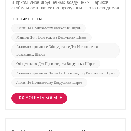
В ярком мире игрушечных воздушных шариков
стабильность качества продукции — это невидимая
нить, связывающая доверие к бренду и
удовлетворенность клиентов. Один шарик, который
ГОРЯЧИЕ ТЕГИ :
не надувается должным образом, или партия с
Линия По Производству Латексных Шаров
неравномерной окраской могут существенно
повлиять на репутацию бренда. Име...
Машина Для Производства Воздушных Шаров
Автоматизированное Оборудование Для Изготовления
Воздушных Шаров
Оборудование Для Производства Воздушных Шаров
Автоматизированная Линия По Производству Воздушных Шаров
Линия По Производству Воздушных Шаров
ПОСМОТРЕТЬ БОЛЬШЕ