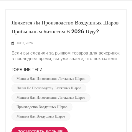
Является Ли Производство Воздушных Шаров
Прибыльным Бизнесом В 2026 Году?
Jul 17, 2026
Если вы следили за рынком товаров для вечеринок
в последнее время, вы уже знаете, что показатели
движутся в правильном направлении. Глобальный
спрос на латексные воздушные шары — особенно в
ГОРЯЧИЕ ТЕГИ :
сегментах мероприятий, рекламных акций и детских
Машина Для Изготовления Латексных Шаров
вечеринок — остается на удивление устойчивым,
и...
Линия По Производству Латексных Шаров
Машина Для Изготовления Латексных Шаров
Производство Воздушных Шаров
Машина Для Воздушных Шаров