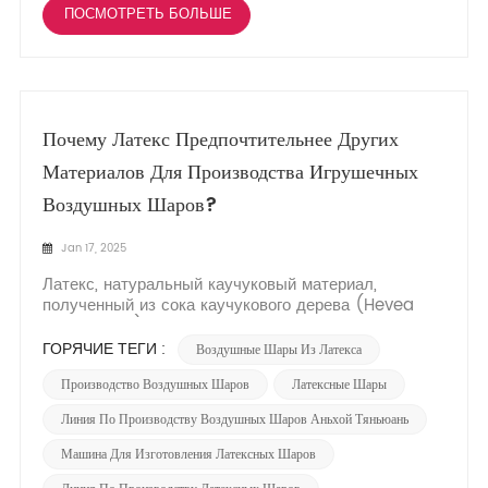
ПОСМОТРЕТЬ БОЛЬШЕ
Почему Латекс Предпочтительнее Других
Материалов Для Производства Игрушечных
Воздушных Шаров?
Jan 17, 2025
Латекс, натуральный каучуковый материал,
полученный из сока каучукового дерева (Hevea
brasiliensis), уже давно пользуется популярностью
в производстве игрушечных воздушных шаров
ГОРЯЧИЕ ТЕГИ :
Воздушные Шары Из Латекса
благодаря своим уникальным свойствам и
многочисленным преимуществам по сравнению с
Производство Воздушных Шаров
Латексные Шары
другими материалами. Одной из основных...
Линия По Производству Воздушных Шаров Аньхой Тяньюань
Машина Для Изготовления Латексных Шаров