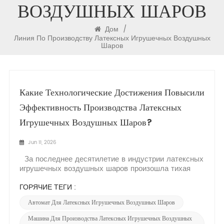
ВОЗДУШНЫХ ШАРОВ
Дом
/
Линия По Производству Латексных Игрушечных Воздушных
Шаров
Какие Технологические Достижения Повысили
Эффективность Производства Латексных
Игрушечных Воздушных Шаров?
Jun 11, 2026
За последнее десятилетие в индустрии латексных
игрушечных воздушных шаров произошла тихая
революция. То, что раньше было в значительной
степени ручным процессом, основанным на пробах
ГОРЯЧИЕ ТЕГИ :
и ошибках, теперь движется благодаря
Автомат Для Латексных Игрушечных Воздушных Шаров
высокоточной инженерии и интеллектуальной
автоматизации. Несколько...
Машина Для Производства Латексных Игрушечных Воздушных