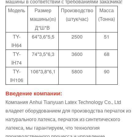
машины в соответствии с требованиями заказчика!
Модель
Размер
Производство
Масса
машины(
)
(штук/час)
(Тонна)
m
Д*Ш*В
TY-
64*3,6*5,5
2500
51
IH64
TY-
74*3,5*6,3
3600
68
IH74
TY-
106*3,8*6,1
5800
90
IH106
Введение компании:
Компания Anhui Tianyuan Latex Technology Co., Ltd
владеет оборудованием для производства перчаток из
натурального латекса, перчаток из синтетического
латекса, мы гарантируем, что технология
производственного процесса и управление